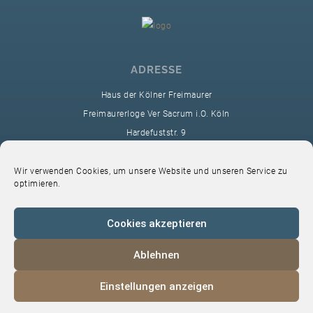
ADRESSE
Haus der Kölner Freimaurer
Freimaurerloge Ver Sacrum i.O. Köln
Hardefuststr. 9
50677 Köln
sekretariat@ver-sacrum.org
Wir verwenden Cookies, um unsere Website und unseren Service zu
optimieren.
Cookies akzeptieren
Ablehnen
© 2024 Copyright Ver Sacrum
Einstellungen anzeigen
Home
VS-Intern
Datenschutz
Impressum