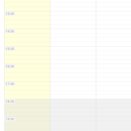
Unser Bijou
13:00
Berühmte Freimaurer
14:00
VS-Blog
15:00
Termine & Gäste
16:00
Kontakt / Anfahrt
VS-Intern
17:00
18:00
19:00