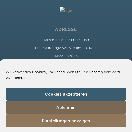
ADRESSE
Haus der Kölner Freimaurer
Freimaurerloge Ver Sacrum i.O. Köln
Hardefuststr. 9
50677 Köln
sekretariat@ver-sacrum.org
Wir verwenden Cookies, um unsere Website und unseren Service zu
optimieren.
Cookies akzeptieren
Ablehnen
© 2024 Copyright Ver Sacrum
Einstellungen anzeigen
Home
VS-Intern
Datenschutz
Impressum