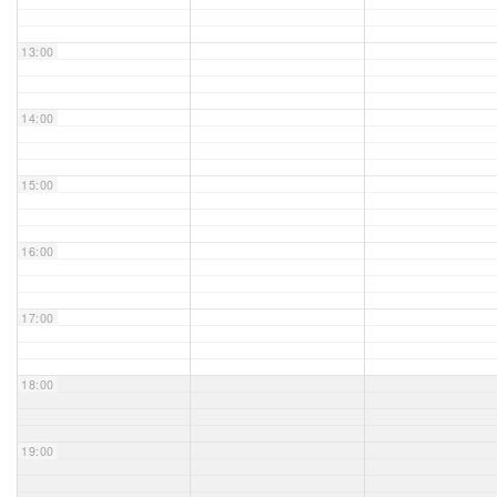
Unser Bijou
13:00
Berühmte Freimaurer
14:00
VS-Blog
15:00
Termine & Gäste
16:00
Kontakt / Anfahrt
VS-Intern
17:00
18:00
19:00