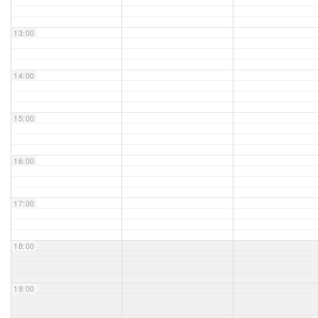
Unser Bijou
13:00
Berühmte Freimaurer
14:00
VS-Blog
15:00
Termine & Gäste
16:00
Kontakt / Anfahrt
VS-Intern
17:00
18:00
19:00