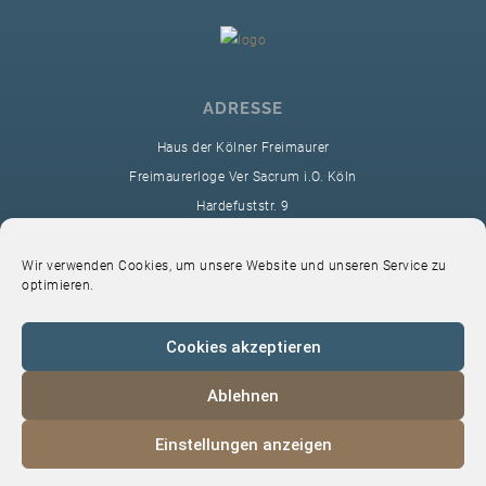
ADRESSE
Haus der Kölner Freimaurer
Freimaurerloge Ver Sacrum i.O. Köln
Hardefuststr. 9
50677 Köln
sekretariat@ver-sacrum.org
Wir verwenden Cookies, um unsere Website und unseren Service zu
optimieren.
Cookies akzeptieren
Ablehnen
© 2024 Copyright Ver Sacrum
Einstellungen anzeigen
Home
VS-Intern
Datenschutz
Impressum