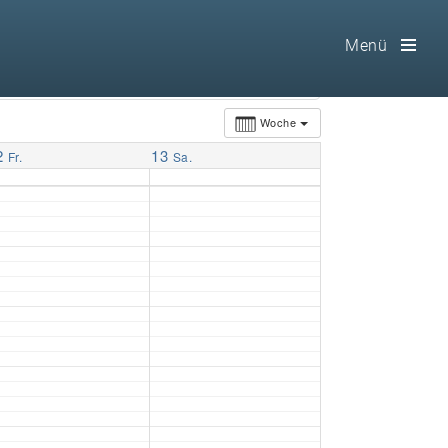
Menü
Toog
Men
Woche
2
13
Home
Fr.
Sa.
Freimaurerei
100 F.A.Q.
Leitgedanken
Loge
Selbstverständnis
Geschichte