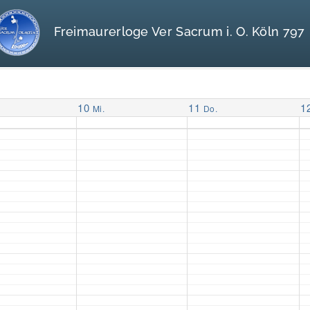
Freimaurerloge Ver Sacrum i. O. Köln 797
10
11
1
Mi.
Do.