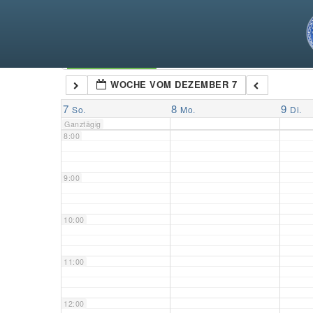
5:00
6:00
Kategorien
WOCHE VOM DEZEMBER 7
7:00
7
8
9
So.
Mo.
Di.
Ganztägig
8:00
9:00
10:00
11:00
12:00