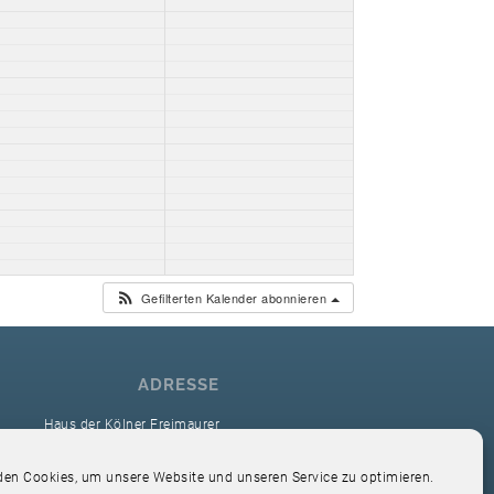
Gefilterten Kalender abonnieren
ADRESSE
Haus der Kölner Freimaurer
reimaurerloge Ver Sacrum i.O. Köln
en Cookies, um unsere Website und unseren Service zu optimieren.
Hardefuststr. 9