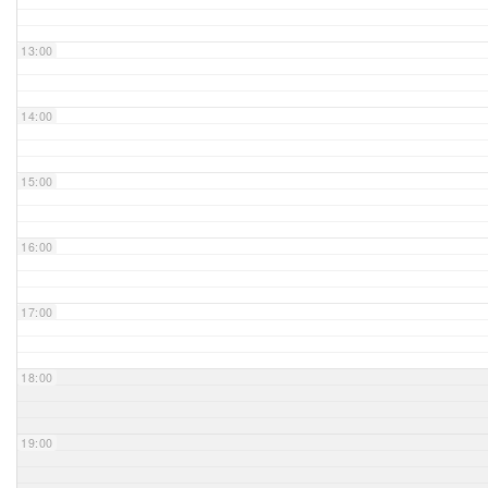
Unser Bijou
13:00
Berühmte Freimaurer
14:00
VS-Blog
15:00
Termine & Gäste
16:00
Kontakt / Anfahrt
VS-Intern
17:00
18:00
19:00