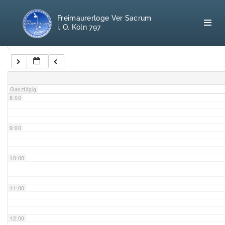
5:00
Freimaurerloge Ver Sacrum
i. O. Köln 797
6:00
Kategorien
7:00
Home
Ganztägig
8:00
Freimaurerei
100 F.A.Q.
9:00
Leitgedanken
10:00
Loge
11:00
Selbstverständnis
12:00
Geschichte