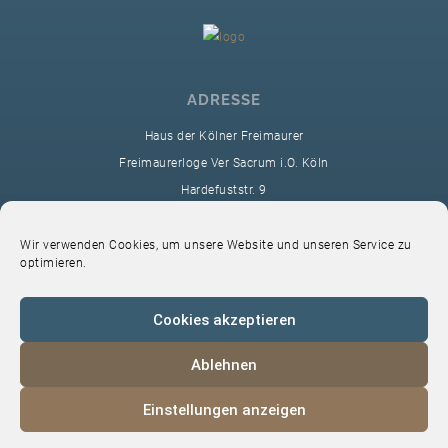
ADRESSE
Haus der Kölner Freimaurer
Freimaurerloge Ver Sacrum i.O. Köln
Hardefuststr. 9
50677 Köln
sekretariat@ver-sacrum.org
Wir verwenden Cookies, um unsere Website und unseren Service zu
optimieren.
Cookies akzeptieren
Ablehnen
© 2024 Copyright Ver Sacrum
Einstellungen anzeigen
Home
VS-Intern
Datenschutz
Impressum