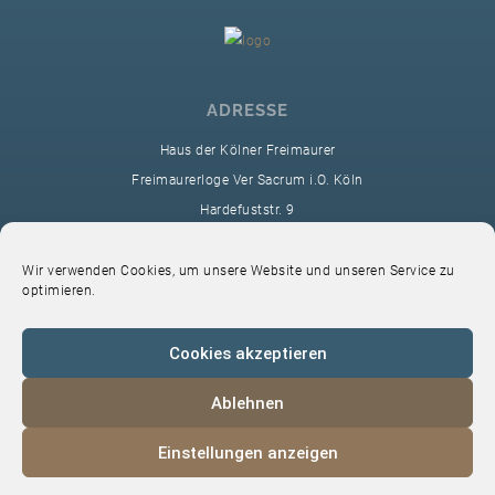
ADRESSE
Haus der Kölner Freimaurer
Freimaurerloge Ver Sacrum i.O. Köln
Hardefuststr. 9
50677 Köln
sekretariat@ver-sacrum.org
Wir verwenden Cookies, um unsere Website und unseren Service zu
optimieren.
Cookies akzeptieren
Ablehnen
© 2024 Copyright Ver Sacrum
Einstellungen anzeigen
Home
VS-Intern
Datenschutz
Impressum