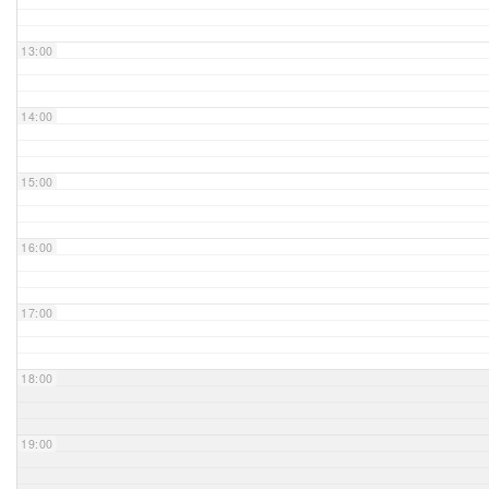
Unser Bijou
13:00
Berühmte Freimaurer
14:00
VS-Blog
15:00
Termine & Gäste
16:00
Kontakt / Anfahrt
VS-Intern
17:00
18:00
19:00