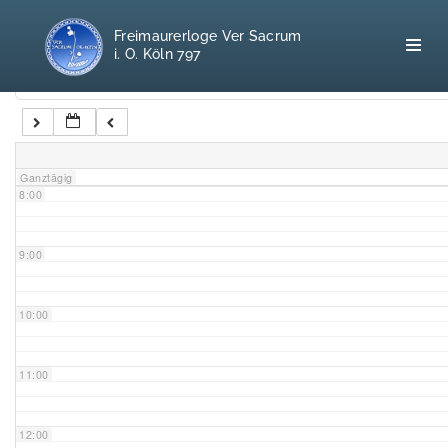
5:00
Freimaurerloge Ver Sacrum
i. O. Köln 797
6:00
Kategorien
7:00
Home
Ganztägig
8:00
Freimaurerei
100 F.A.Q.
9:00
Leitgedanken
10:00
Loge
11:00
Selbstverständnis
12:00
Geschichte