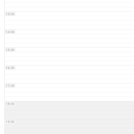
Unser Bijou
13:00
Berühmte Freimaurer
14:00
VS-Blog
15:00
Termine & Gäste
16:00
Kontakt / Anfahrt
VS-Intern
17:00
18:00
19:00