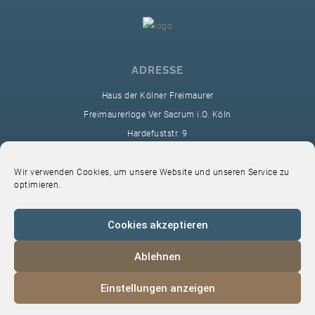
ADRESSE
Haus der Kölner Freimaurer
Freimaurerloge Ver Sacrum i.O. Köln
Hardefuststr. 9
50677 Köln
sekretariat@ver-sacrum.org
Wir verwenden Cookies, um unsere Website und unseren Service zu
optimieren.
Cookies akzeptieren
Ablehnen
© 2024 Copyright Ver Sacrum
Einstellungen anzeigen
Home
VS-Intern
Datenschutz
Impressum