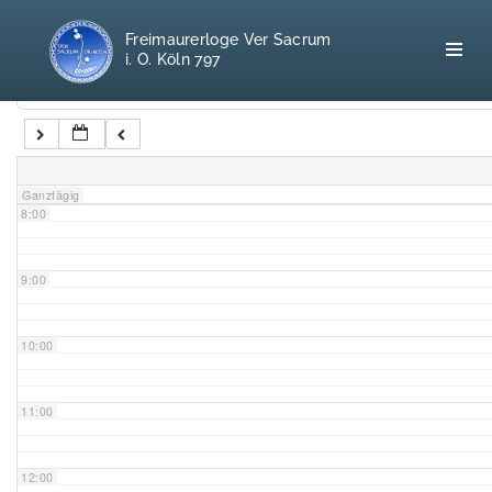
5:00
Freimaurerloge Ver Sacrum
i. O. Köln 797
6:00
Kategorien
7:00
Home
Ganztägig
8:00
Freimaurerei
100 F.A.Q.
9:00
Leitgedanken
10:00
Loge
11:00
Selbstverständnis
12:00
Geschichte