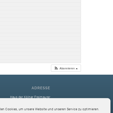
Abonnieren
ADRESSE
Haus der Kölner Freimaurer
reimaurerloge Ver Sacrum i.O. Köln
en Cookies, um unsere Website und unseren Service zu optimieren.
Hardefuststr. 9