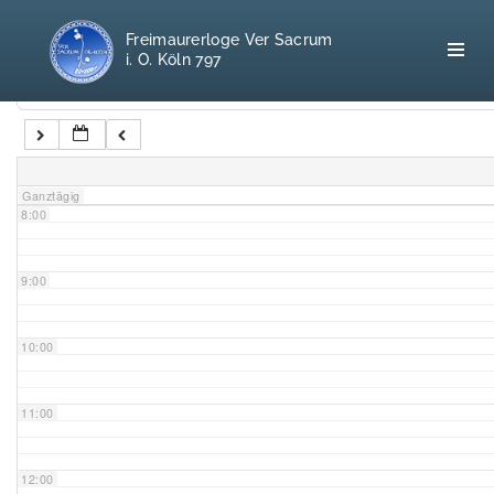
5:00
Freimaurerloge Ver Sacrum
i. O. Köln 797
6:00
Kategorien
7:00
Home
Ganztägig
8:00
Freimaurerei
100 F.A.Q.
9:00
Leitgedanken
10:00
Loge
11:00
Selbstverständnis
12:00
Geschichte