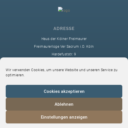
ADRESSE
Haus der Kölner Freimaurer
Freimaurerloge Ver Sacrum i.O. Köln
Hardefuststr. 9
50677 Köln
sekretariat@ver-sacrum.org
Wir verwenden Cookies, um unsere Website und unseren Service zu
optimieren.
Cookies akzeptieren
Ablehnen
© 2024 Copyright Ver Sacrum
Einstellungen anzeigen
Home
VS-Intern
Datenschutz
Impressum