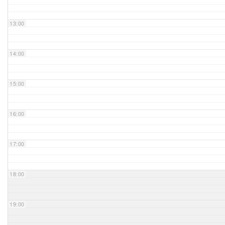
Unser Bijou
13:00
Berühmte Freimaurer
14:00
VS-Blog
15:00
Termine & Gäste
16:00
Kontakt / Anfahrt
VS-Intern
17:00
18:00
19:00