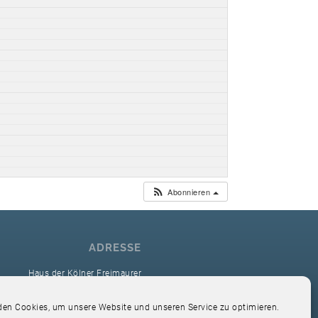
Abonnieren
ADRESSE
Haus der Kölner Freimaurer
reimaurerloge Ver Sacrum i.O. Köln
en Cookies, um unsere Website und unseren Service zu optimieren.
Hardefuststr. 9