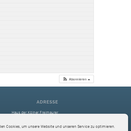
Abonnieren
ADRESSE
Haus der Kölner Freimaurer
reimaurerloge Ver Sacrum i.O. Köln
en Cookies, um unsere Website und unseren Service zu optimieren.
Hardefuststr. 9