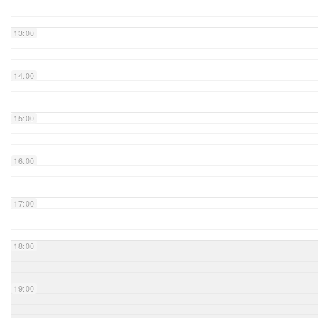
Unser Bijou
13:00
Berühmte Freimaurer
14:00
VS-Blog
15:00
Termine & Gäste
16:00
Kontakt / Anfahrt
VS-Intern
17:00
18:00
19:00