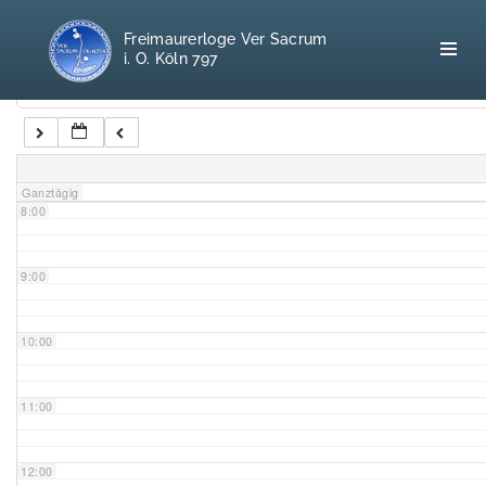
5:00
Freimaurerloge Ver Sacrum
i. O. Köln 797
6:00
Kategorien
7:00
Home
Ganztägig
8:00
Freimaurerei
100 F.A.Q.
9:00
Leitgedanken
10:00
Loge
11:00
Selbstverständnis
12:00
Geschichte