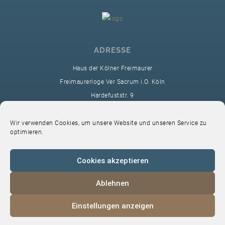
ADRESSE
Haus der Kölner Freimaurer
Freimaurerloge Ver Sacrum i.O. Köln
Hardefuststr. 9
50677 Köln
sekretariat@ver-sacrum.org
Wir verwenden Cookies, um unsere Website und unseren Service zu
optimieren.
Cookies akzeptieren
Ablehnen
© 2024 Copyright Ver Sacrum
Einstellungen anzeigen
Home
VS-Intern
Datenschutz
Impressum