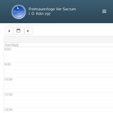
5:00
Freimaurerloge Ver Sacrum
i. O. Köln 797
6:00
Kategorien
7:00
Home
Ganztägig
8:00
Freimaurerei
100 F.A.Q.
9:00
Leitgedanken
10:00
Loge
11:00
Selbstverständnis
12:00
Geschichte