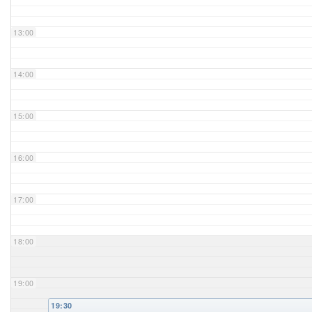
Unser Bijou
13:00
Berühmte Freimaurer
14:00
VS-Blog
15:00
Termine & Gäste
16:00
Kontakt / Anfahrt
VS-Intern
17:00
18:00
19:00
19:30