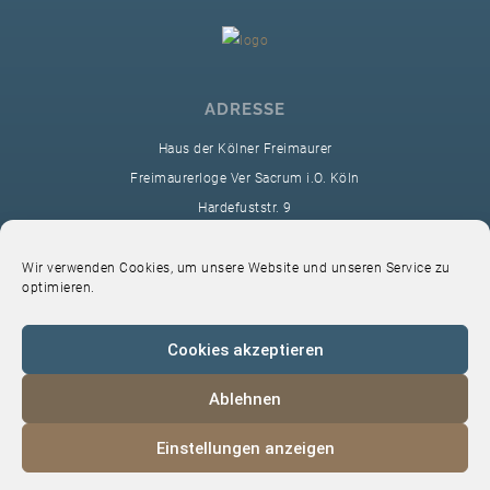
ADRESSE
Haus der Kölner Freimaurer
Freimaurerloge Ver Sacrum i.O. Köln
Hardefuststr. 9
50677 Köln
sekretariat@ver-sacrum.org
Wir verwenden Cookies, um unsere Website und unseren Service zu
optimieren.
Cookies akzeptieren
Ablehnen
© 2024 Copyright Ver Sacrum
Einstellungen anzeigen
Home
VS-Intern
Datenschutz
Impressum