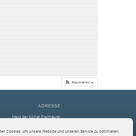
Abonnieren
ADRESSE
Haus der Kölner Freimaurer
reimaurerloge Ver Sacrum i.O. Köln
en Cookies, um unsere Website und unseren Service zu optimieren.
Hardefuststr. 9