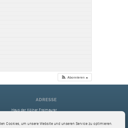
Abonnieren
ADRESSE
Haus der Kölner Freimaurer
reimaurerloge Ver Sacrum i.O. Köln
en Cookies, um unsere Website und unseren Service zu optimieren.
Hardefuststr. 9