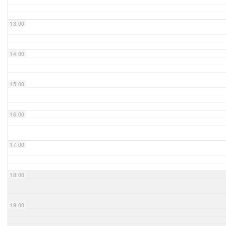
Unser Bijou
13:00
Berühmte Freimaurer
14:00
VS-Blog
15:00
Termine & Gäste
16:00
Kontakt / Anfahrt
VS-Intern
17:00
18:00
19:00