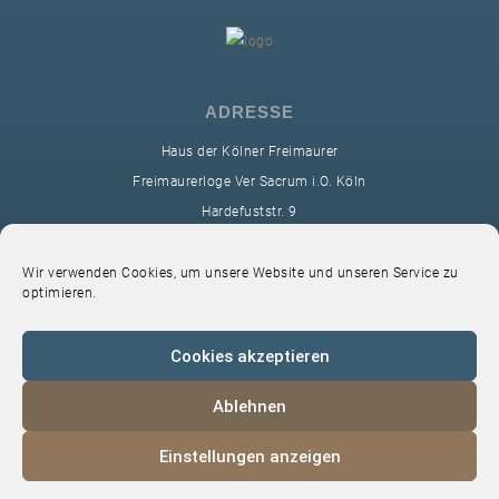
ADRESSE
Haus der Kölner Freimaurer
Freimaurerloge Ver Sacrum i.O. Köln
Hardefuststr. 9
50677 Köln
sekretariat@ver-sacrum.org
Wir verwenden Cookies, um unsere Website und unseren Service zu
optimieren.
Cookies akzeptieren
Ablehnen
© 2024 Copyright Ver Sacrum
Einstellungen anzeigen
Home
VS-Intern
Datenschutz
Impressum