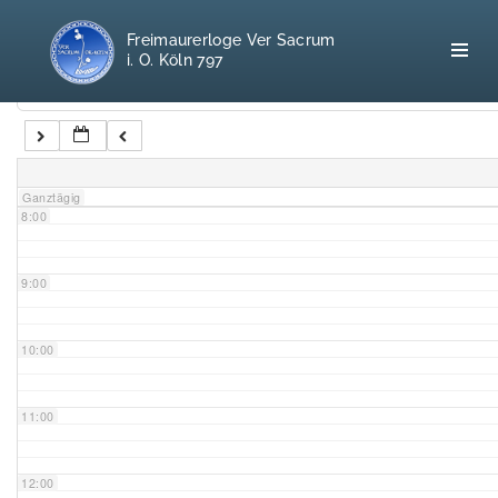
5:00
Freimaurerloge Ver Sacrum
i. O. Köln 797
6:00
Kategorien
7:00
Home
Ganztägig
8:00
Freimaurerei
100 F.A.Q.
9:00
Leitgedanken
10:00
Loge
11:00
Selbstverständnis
12:00
Geschichte