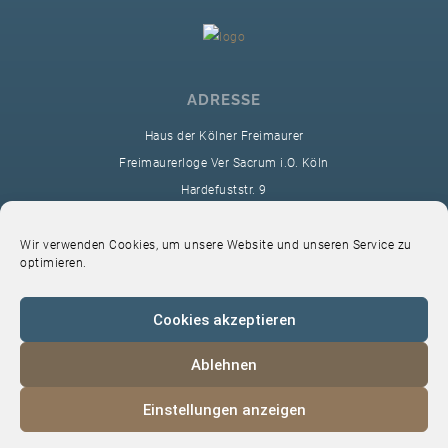
ADRESSE
Haus der Kölner Freimaurer
Freimaurerloge Ver Sacrum i.O. Köln
Hardefuststr. 9
50677 Köln
sekretariat@ver-sacrum.org
Wir verwenden Cookies, um unsere Website und unseren Service zu
optimieren.
Cookies akzeptieren
Ablehnen
© 2024 Copyright Ver Sacrum
Einstellungen anzeigen
Home
VS-Intern
Datenschutz
Impressum