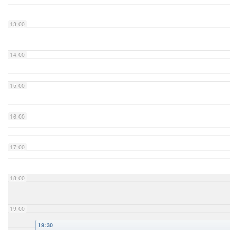
Unser Bijou
13:00
Berühmte Freimaurer
14:00
VS-Blog
15:00
Termine & Gäste
16:00
Kontakt / Anfahrt
VS-Intern
17:00
18:00
19:00
19:30