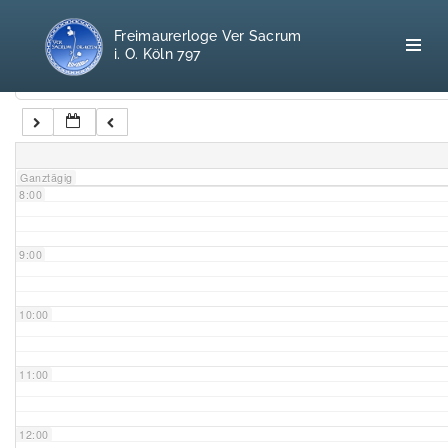
5:00
Freimaurerloge Ver Sacrum
i. O. Köln 797
6:00
Kategorien
7:00
Home
Ganztägig
8:00
Freimaurerei
100 F.A.Q.
9:00
Leitgedanken
10:00
Loge
11:00
Selbstverständnis
12:00
Geschichte