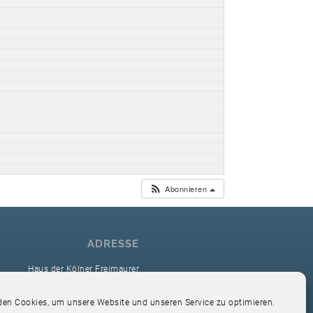
Abonnieren
ADRESSE
Haus der Kölner Freimaurer
reimaurerloge Ver Sacrum i.O. Köln
en Cookies, um unsere Website und unseren Service zu optimieren.
Hardefuststr. 9