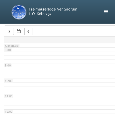
5:00
Freimaurerloge Ver Sacrum
i. O. Köln 797
6:00
Kategorien
7:00
Home
Ganztägig
8:00
Freimaurerei
100 F.A.Q.
9:00
Leitgedanken
10:00
Loge
11:00
Selbstverständnis
12:00
Geschichte