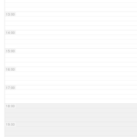
Unser Bijou
13:00
Berühmte Freimaurer
14:00
VS-Blog
15:00
Termine & Gäste
16:00
Kontakt / Anfahrt
VS-Intern
17:00
18:00
19:00