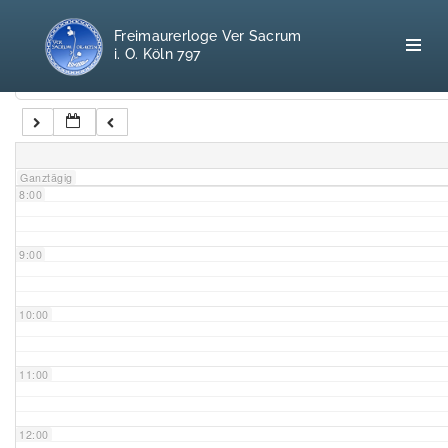
5:00
Freimaurerloge Ver Sacrum
i. O. Köln 797
6:00
Kategorien
7:00
Home
Ganztägig
8:00
Freimaurerei
100 F.A.Q.
9:00
Leitgedanken
10:00
Loge
11:00
Selbstverständnis
12:00
Geschichte