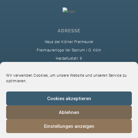
ADRESSE
Haus der Kölner Freimaurer
Freimaurerloge Ver Sacrum i.O. Köln
Hardefuststr. 9
50677 Köln
sekretariat@ver-sacrum.org
Wir verwenden Cookies, um unsere Website und unseren Service zu
optimieren.
Cookies akzeptieren
Ablehnen
© 2024 Copyright Ver Sacrum
Einstellungen anzeigen
Home
VS-Intern
Datenschutz
Impressum