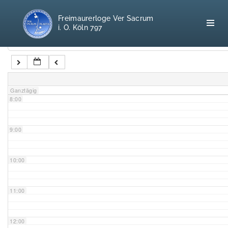
5:00
Freimaurerloge Ver Sacrum
i. O. Köln 797
6:00
Kategorien
7:00
Home
Ganztägig
8:00
Freimaurerei
100 F.A.Q.
9:00
Leitgedanken
10:00
Loge
11:00
Selbstverständnis
12:00
Geschichte