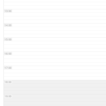
Unser Bijou
13:00
Berühmte Freimaurer
14:00
VS-Blog
15:00
Termine & Gäste
16:00
Kontakt / Anfahrt
VS-Intern
17:00
18:00
19:00