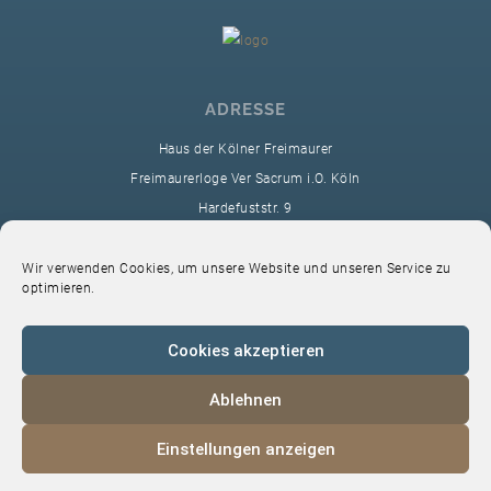
ADRESSE
Haus der Kölner Freimaurer
Freimaurerloge Ver Sacrum i.O. Köln
Hardefuststr. 9
50677 Köln
sekretariat@ver-sacrum.org
Wir verwenden Cookies, um unsere Website und unseren Service zu
optimieren.
Cookies akzeptieren
Ablehnen
© 2024 Copyright Ver Sacrum
Einstellungen anzeigen
Home
VS-Intern
Datenschutz
Impressum