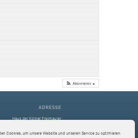
Abonnieren
ADRESSE
Haus der Kölner Freimaurer
reimaurerloge Ver Sacrum i.O. Köln
en Cookies, um unsere Website und unseren Service zu optimieren.
Hardefuststr. 9