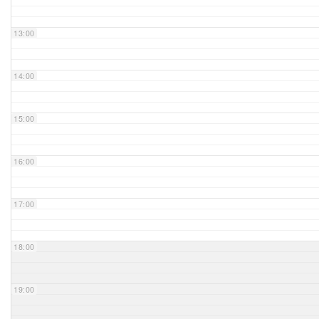
Unser Bijou
13:00
Berühmte Freimaurer
14:00
VS-Blog
15:00
Termine & Gäste
16:00
Kontakt / Anfahrt
VS-Intern
17:00
18:00
19:00