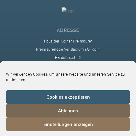
ADRESSE
Haus der Kölner Freimaurer
Freimaurerloge Ver Sacrum i.O. Köln
Hardefuststr. 9
50677 Köln
sekretariat@ver-sacrum.org
Wir verwenden Cookies, um unsere Website und unseren Service zu
optimieren.
Cookies akzeptieren
Ablehnen
© 2024 Copyright Ver Sacrum
Einstellungen anzeigen
Home
VS-Intern
Datenschutz
Impressum