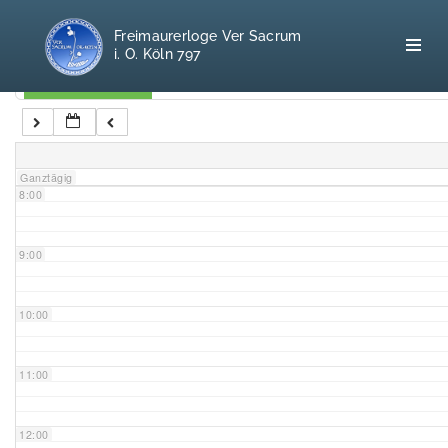
5:00
Freimaurerloge Ver Sacrum
i. O. Köln 797
6:00
Kategorien
7:00
Home
Ganztägig
8:00
Freimaurerei
100 F.A.Q.
9:00
Leitgedanken
10:00
Loge
11:00
Selbstverständnis
12:00
Geschichte