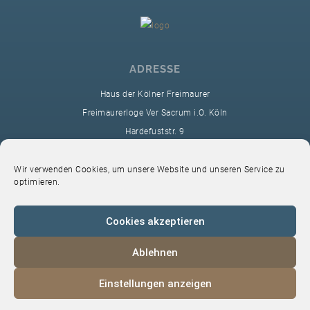
ADRESSE
Haus der Kölner Freimaurer
Freimaurerloge Ver Sacrum i.O. Köln
Hardefuststr. 9
50677 Köln
sekretariat@ver-sacrum.org
Wir verwenden Cookies, um unsere Website und unseren Service zu
optimieren.
Cookies akzeptieren
Ablehnen
© 2024 Copyright Ver Sacrum
Einstellungen anzeigen
Home
VS-Intern
Datenschutz
Impressum