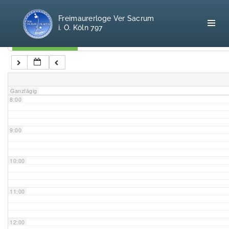
5:00
Freimaurerloge Ver Sacrum
i. O. Köln 797
6:00
Kategorien
7:00
Home
Ganztägig
8:00
Freimaurerei
100 F.A.Q.
9:00
Leitgedanken
10:00
Loge
11:00
Selbstverständnis
12:00
Geschichte