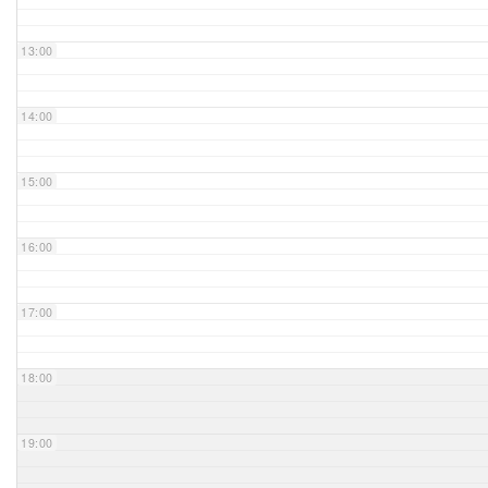
Unser Bijou
13:00
Berühmte Freimaurer
14:00
VS-Blog
15:00
Termine & Gäste
16:00
Kontakt / Anfahrt
VS-Intern
17:00
18:00
19:00