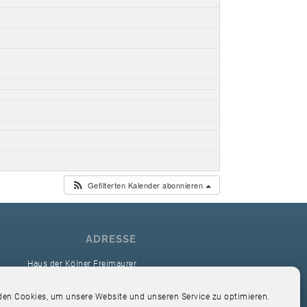
Gefilterten Kalender abonnieren
ADRESSE
Haus der Kölner Freimaurer
reimaurerloge Ver Sacrum i.O. Köln
en Cookies, um unsere Website und unseren Service zu optimieren.
Hardefuststr. 9