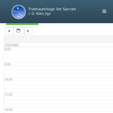
5:00
Freimaurerloge Ver Sacrum
i. O. Köln 797
6:00
Kategorien
7:00
Home
Ganztägig
8:00
Freimaurerei
100 F.A.Q.
9:00
Leitgedanken
10:00
Loge
11:00
Selbstverständnis
12:00
Geschichte