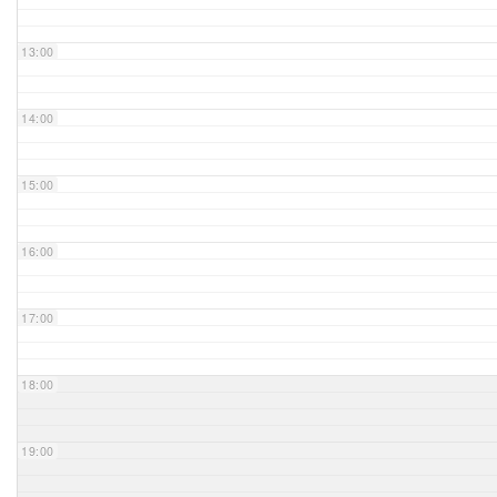
Unser Bijou
13:00
Berühmte Freimaurer
14:00
VS-Blog
15:00
Termine & Gäste
16:00
Kontakt / Anfahrt
VS-Intern
17:00
18:00
19:00