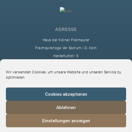
ADRESSE
Haus der Kölner Freimaurer
Freimaurerloge Ver Sacrum i.O. Köln
Hardefuststr. 9
50677 Köln
sekretariat@ver-sacrum.org
Wir verwenden Cookies, um unsere Website und unseren Service zu
optimieren.
Cookies akzeptieren
Ablehnen
© 2024 Copyright Ver Sacrum
Einstellungen anzeigen
Home
VS-Intern
Datenschutz
Impressum