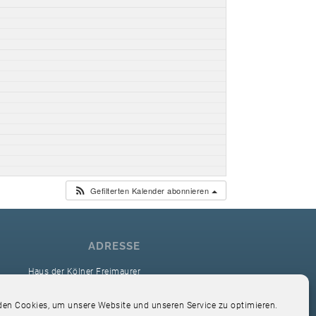
Gefilterten Kalender abonnieren
ADRESSE
Haus der Kölner Freimaurer
reimaurerloge Ver Sacrum i.O. Köln
en Cookies, um unsere Website und unseren Service zu optimieren.
Hardefuststr. 9