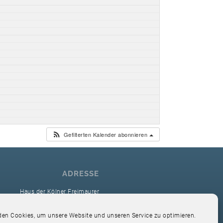
Gefilterten Kalender abonnieren
ADRESSE
Haus der Kölner Freimaurer
reimaurerloge Ver Sacrum i.O. Köln
en Cookies, um unsere Website und unseren Service zu optimieren.
Hardefuststr. 9