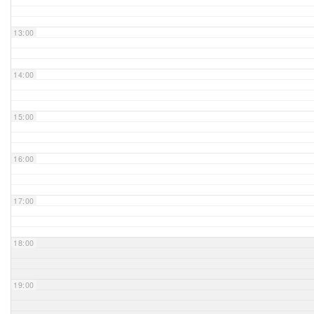
Unser Bijou
13:00
Berühmte Freimaurer
14:00
VS-Blog
15:00
Termine & Gäste
16:00
Kontakt / Anfahrt
VS-Intern
17:00
18:00
19:00