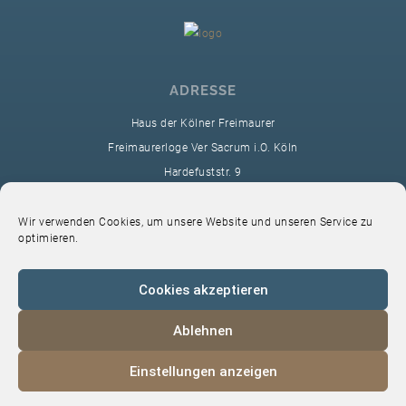
ADRESSE
Haus der Kölner Freimaurer
Freimaurerloge Ver Sacrum i.O. Köln
Hardefuststr. 9
50677 Köln
sekretariat@ver-sacrum.org
Wir verwenden Cookies, um unsere Website und unseren Service zu
optimieren.
Cookies akzeptieren
Ablehnen
© 2024 Copyright Ver Sacrum
Einstellungen anzeigen
Home
VS-Intern
Datenschutz
Impressum