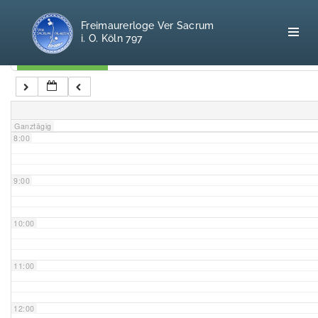
5:00
Freimaurerloge Ver Sacrum
i. O. Köln 797
6:00
Kategorien
7:00
Home
Ganztägig
8:00
Freimaurerei
100 F.A.Q.
9:00
Leitgedanken
10:00
Loge
11:00
Selbstverständnis
12:00
Geschichte