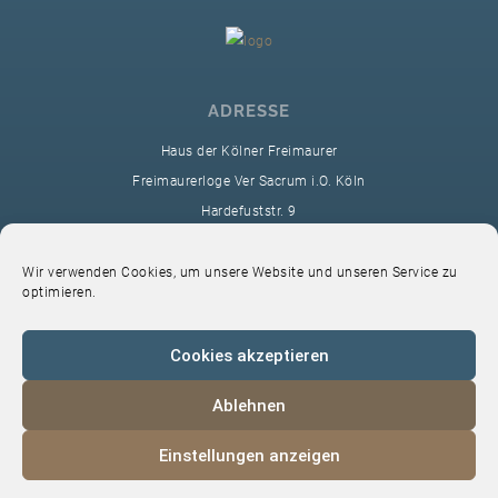
ADRESSE
Haus der Kölner Freimaurer
Freimaurerloge Ver Sacrum i.O. Köln
Hardefuststr. 9
50677 Köln
sekretariat@ver-sacrum.org
Wir verwenden Cookies, um unsere Website und unseren Service zu
optimieren.
Cookies akzeptieren
Ablehnen
© 2024 Copyright Ver Sacrum
Einstellungen anzeigen
Home
VS-Intern
Datenschutz
Impressum