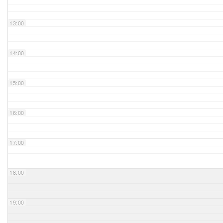
Unser Bijou
13:00
Berühmte Freimaurer
14:00
VS-Blog
15:00
Termine & Gäste
16:00
Kontakt / Anfahrt
VS-Intern
17:00
18:00
19:00