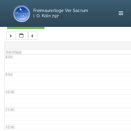
5:00
Freimaurerloge Ver Sacrum
i. O. Köln 797
6:00
Kategorien
7:00
Home
Ganztägig
8:00
Freimaurerei
100 F.A.Q.
9:00
Leitgedanken
10:00
Loge
11:00
Selbstverständnis
12:00
Geschichte