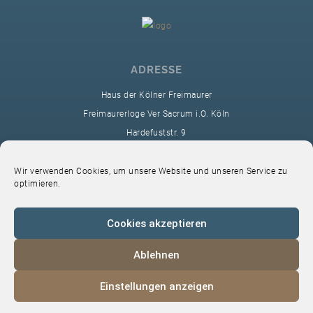
ADRESSE
Haus der Kölner Freimaurer
Freimaurerloge Ver Sacrum i.O. Köln
Hardefuststr. 9
50677 Köln
sekretariat@ver-sacrum.org
Wir verwenden Cookies, um unsere Website und unseren Service zu
optimieren.
Cookies akzeptieren
Ablehnen
© 2024 Copyright Ver Sacrum
Einstellungen anzeigen
Home
VS-Intern
Datenschutz
Impressum