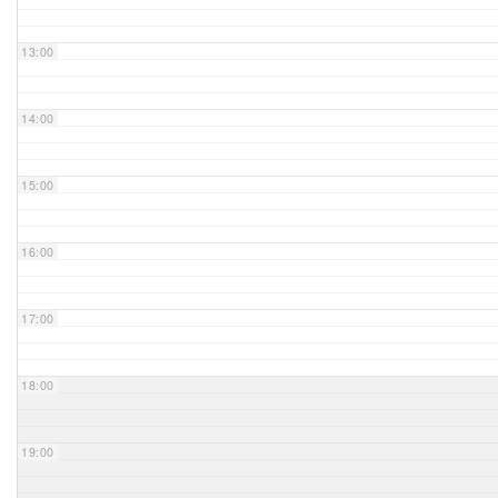
Unser Bijou
13:00
Berühmte Freimaurer
14:00
VS-Blog
15:00
Termine & Gäste
16:00
Kontakt / Anfahrt
VS-Intern
17:00
18:00
19:00