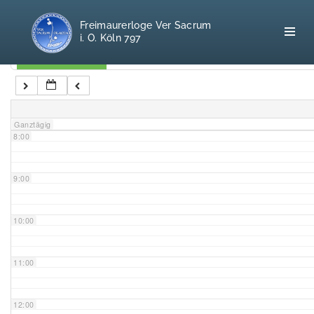
5:00
Freimaurerloge Ver Sacrum
i. O. Köln 797
6:00
Kategorien
7:00
Home
Ganztägig
8:00
Freimaurerei
100 F.A.Q.
9:00
Leitgedanken
10:00
Loge
11:00
Selbstverständnis
12:00
Geschichte