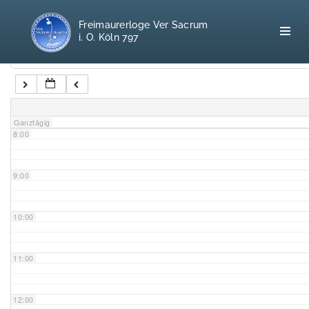
5:00
Freimaurerloge Ver Sacrum
i. O. Köln 797
6:00
Kategorien
7:00
Home
Ganztägig
8:00
Freimaurerei
100 F.A.Q.
9:00
Leitgedanken
10:00
Loge
11:00
Selbstverständnis
12:00
Geschichte