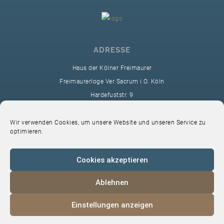
ADRESSE
Haus der Kölner Freimaurer
Freimaurerloge Ver Sacrum i.O. Köln
Hardefuststr. 9
50677 Köln
sekretariat@ver-sacrum.org
Wir verwenden Cookies, um unsere Website und unseren Service zu
optimieren.
Cookies akzeptieren
Ablehnen
© 2024 Copyright Ver Sacrum
Einstellungen anzeigen
Home
VS-Intern
Datenschutz
Impressum