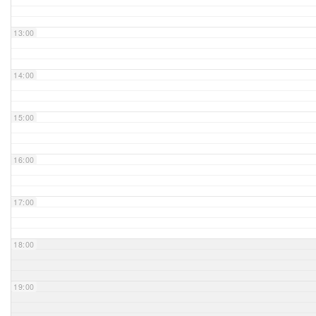
Unser Bijou
13:00
Berühmte Freimaurer
14:00
VS-Blog
15:00
Termine & Gäste
16:00
Kontakt / Anfahrt
VS-Intern
17:00
18:00
19:00