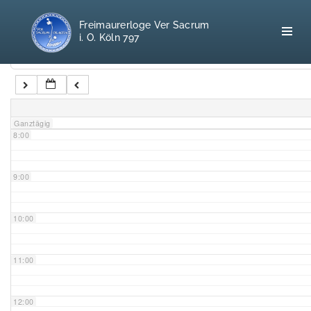
5:00
Freimaurerloge Ver Sacrum
i. O. Köln 797
6:00
Kategorien
7:00
Home
Ganztägig
8:00
Freimaurerei
100 F.A.Q.
9:00
Leitgedanken
10:00
Loge
11:00
Selbstverständnis
12:00
Geschichte