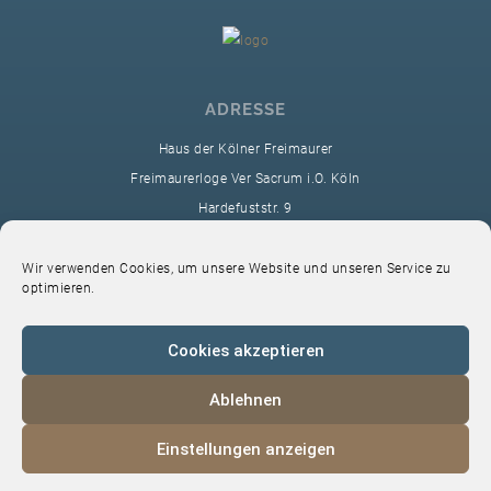
ADRESSE
Haus der Kölner Freimaurer
Freimaurerloge Ver Sacrum i.O. Köln
Hardefuststr. 9
50677 Köln
sekretariat@ver-sacrum.org
Wir verwenden Cookies, um unsere Website und unseren Service zu
optimieren.
Cookies akzeptieren
Ablehnen
© 2024 Copyright Ver Sacrum
Einstellungen anzeigen
Home
VS-Intern
Datenschutz
Impressum