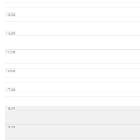
Unser Bijou
13:00
Berühmte Freimaurer
14:00
VS-Blog
15:00
Termine & Gäste
16:00
Kontakt / Anfahrt
VS-Intern
17:00
18:00
19:00