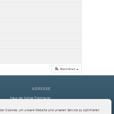
Abonnieren
ADRESSE
Haus der Kölner Freimaurer
reimaurerloge Ver Sacrum i.O. Köln
en Cookies, um unsere Website und unseren Service zu optimieren.
Hardefuststr. 9