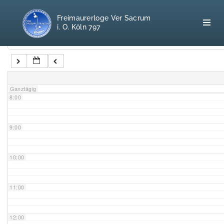
5:00
Freimaurerloge Ver Sacrum
i. O. Köln 797
6:00
Kategorien
7:00
Home
Ganztägig
8:00
Freimaurerei
100 F.A.Q.
9:00
Leitgedanken
10:00
Loge
11:00
Selbstverständnis
12:00
Geschichte