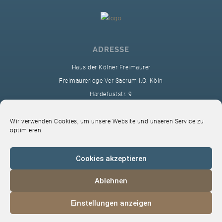
ADRESSE
Haus der Kölner Freimaurer
Freimaurerloge Ver Sacrum i.O. Köln
Hardefuststr. 9
50677 Köln
sekretariat@ver-sacrum.org
Wir verwenden Cookies, um unsere Website und unseren Service zu
optimieren.
Cookies akzeptieren
Ablehnen
© 2024 Copyright Ver Sacrum
Einstellungen anzeigen
Home
VS-Intern
Datenschutz
Impressum