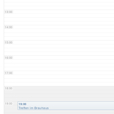
Unser Bijou
13:00
Berühmte Freimaurer
14:00
VS-Blog
15:00
Termine & Gäste
16:00
Kontakt / Anfahrt
VS-Intern
17:00
18:00
19:00
19:00
Treffen im Brauhaus