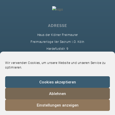
ADRESSE
Haus der Kölner Freimaurer
Freimaurerloge Ver Sacrum i.O. Köln
Hardefuststr. 9
50677 Köln
sekretariat@ver-sacrum.org
Wir verwenden Cookies, um unsere Website und unseren Service zu
optimieren.
Cookies akzeptieren
Ablehnen
© 2024 Copyright Ver Sacrum
Einstellungen anzeigen
Home
VS-Intern
Datenschutz
Impressum