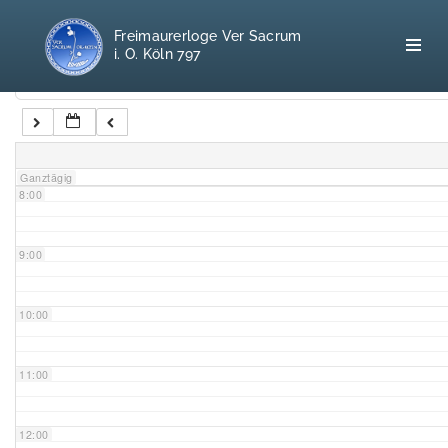
5:00
Freimaurerloge Ver Sacrum
i. O. Köln 797
6:00
Kategorien
7:00
Home
Ganztägig
8:00
Freimaurerei
100 F.A.Q.
9:00
Leitgedanken
10:00
Loge
11:00
Selbstverständnis
12:00
Geschichte