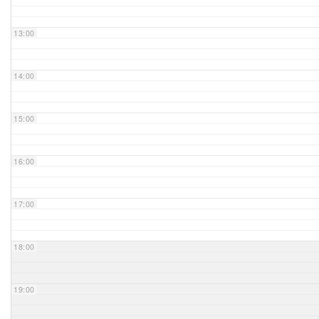
Unser Bijou
13:00
Berühmte Freimaurer
14:00
VS-Blog
15:00
Termine & Gäste
16:00
Kontakt / Anfahrt
VS-Intern
17:00
18:00
19:00