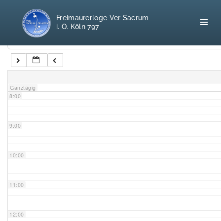
5:00
Freimaurerloge Ver Sacrum
i. O. Köln 797
6:00
Kategorien
7:00
Home
Ganztägig
8:00
Freimaurerei
100 F.A.Q.
9:00
Leitgedanken
10:00
Loge
11:00
Selbstverständnis
12:00
Geschichte