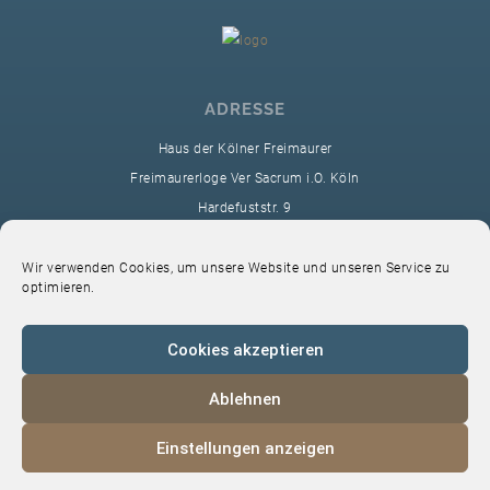
ADRESSE
Haus der Kölner Freimaurer
Freimaurerloge Ver Sacrum i.O. Köln
Hardefuststr. 9
50677 Köln
sekretariat@ver-sacrum.org
Wir verwenden Cookies, um unsere Website und unseren Service zu
optimieren.
Cookies akzeptieren
Ablehnen
© 2024 Copyright Ver Sacrum
Einstellungen anzeigen
Home
VS-Intern
Datenschutz
Impressum