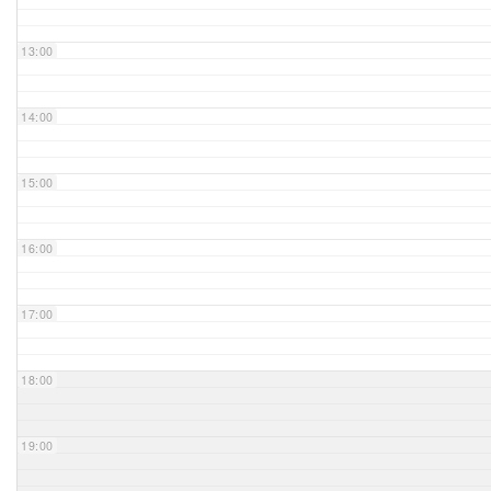
Unser Bijou
13:00
Berühmte Freimaurer
14:00
VS-Blog
15:00
Termine & Gäste
16:00
Kontakt / Anfahrt
VS-Intern
17:00
18:00
19:00