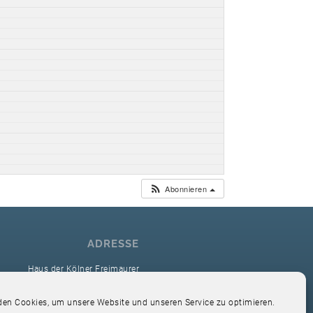
Abonnieren
ADRESSE
Haus der Kölner Freimaurer
reimaurerloge Ver Sacrum i.O. Köln
en Cookies, um unsere Website und unseren Service zu optimieren.
Hardefuststr. 9