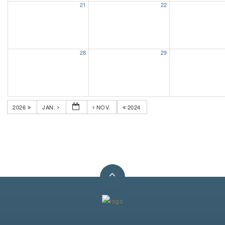
21
22
Unser Bijou
Berühmte Freimaurer
28
29
VS-Blog
Termine & Gäste
2026
JAN.
NOV.
2024
Kontakt / Anfahrt
VS-Intern