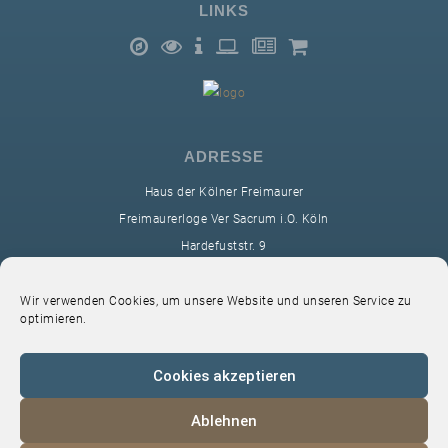
LINKS
ADRESSE
Haus der Kölner Freimaurer
Freimaurerloge Ver Sacrum i.O. Köln
Hardefuststr. 9
50677 Köln
sekretariat@ver-sacrum.org
Wir verwenden Cookies, um unsere Website und unseren Service zu
optimieren.
Cookies akzeptieren
Ablehnen
© 2024 Copyright Ver Sacrum