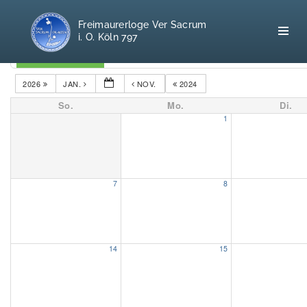
Freimaurerloge Ver Sacrum
i. O. Köln 797
Kategorien
2026
JAN.
NOV.
2024
So.
Mo.
Di.
Home
1
Freimaurerei
100 F.A.Q.
7
8
Leitgedanken
Loge
14
15
Selbstverständnis
Geschichte