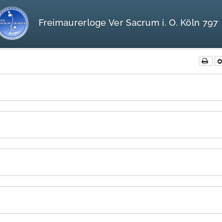
Freimaurerloge Ver Sacrum i. O. Köln 797