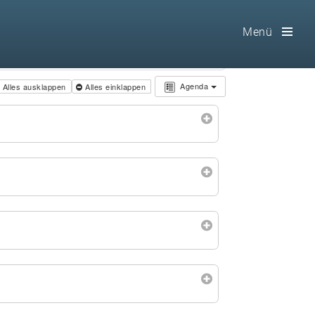
Menü
Toog
Men
Agenda
Alles ausklappen
Alles einklappen
Home
Freimaurerei
100 F.A.Q.
Leitgedanken
Loge
Selbstverständnis
Geschichte