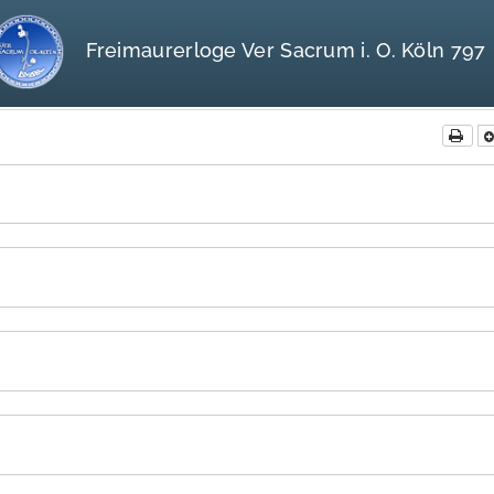
Freimaurerloge Ver Sacrum i. O. Köln 797