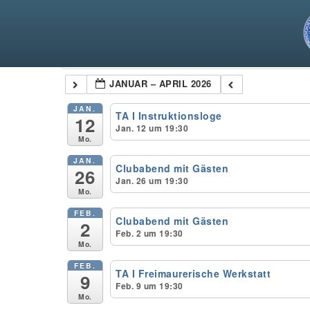
Kategorien
JANUAR – APRIL 2026
JAN.
TA I Instruktionsloge
12
Jan. 12 um 19:30
Mo.
JAN.
Clubabend mit Gästen
26
Jan. 26 um 19:30
Mo.
FEB.
Clubabend mit Gästen
2
Feb. 2 um 19:30
Mo.
FEB.
TA I Freimaurerische Werkstatt
9
Feb. 9 um 19:30
Mo.