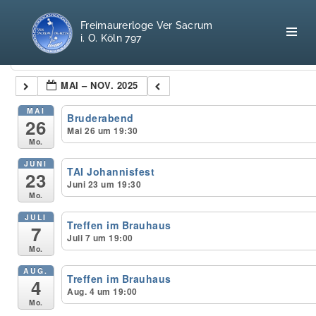
Freimaurerloge Ver Sacrum
i. O. Köln 797
Kategorien
MAI – NOV. 2025
Home
MAI
Bruderabend
26
Mai 26 um 19:30
Mo.
Freimaurerei
JUNI
TAI Johannisfest
23
100 F.A.Q.
Juni 23 um 19:30
Mo.
Leitgedanken
JULI
Treffen im Brauhaus
7
Juli 7 um 19:00
Loge
Mo.
AUG.
Treffen im Brauhaus
Selbstverständnis
4
Aug. 4 um 19:00
Mo.
Geschichte