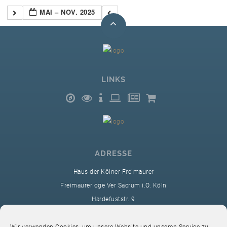
MAI – NOV. 2025
LINKS
ADRESSE
Haus der Kölner Freimaurer
Freimaurerloge Ver Sacrum i.O. Köln
Hardefuststr. 9
50677 Köln
sekretariat@ver-sacrum.org