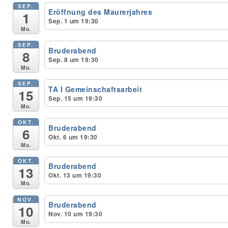
SEP.
Eröffnung des Maurerjahres
1
Sep. 1 um 19:30
Unser Bijou
Mo.
SEP.
Berühmte Freimaurer
Bruderabend
8
Sep. 8 um 19:30
Mo.
VS-Blog
SEP.
TA I Gemeinschaftsarbeit
15
Termine & Gäste
Sep. 15 um 19:30
Mo.
Kontakt / Anfahrt
OKT.
Bruderabend
6
Okt. 6 um 19:30
VS-Intern
Mo.
OKT.
Bruderabend
13
Okt. 13 um 19:30
Mo.
NOV.
Bruderabend
10
Nov. 10 um 19:30
Mo.