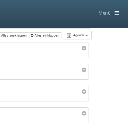
Menü
Toog
Men
Agenda
Alles ausklappen
Alles einklappen
Home
Freimaurerei
100 F.A.Q.
Leitgedanken
Loge
Selbstverständnis
Geschichte