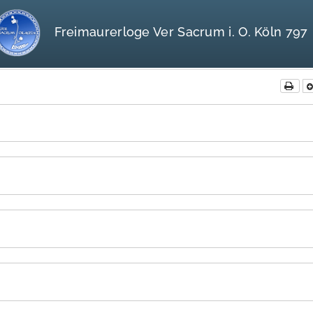
Freimaurerloge Ver Sacrum i. O. Köln 797