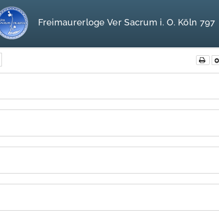
Freimaurerloge Ver Sacrum i. O. Köln 797