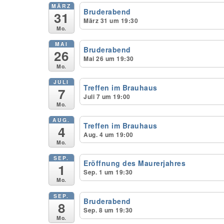
MÄRZ
Bruderabend
31
März 31 um 19:30
Mo.
MAI
Bruderabend
26
Mai 26 um 19:30
Mo.
JULI
Treffen im Brauhaus
7
Juli 7 um 19:00
Mo.
AUG.
Treffen im Brauhaus
4
Aug. 4 um 19:00
Mo.
SEP.
Eröffnung des Maurerjahres
1
Sep. 1 um 19:30
Mo.
SEP.
Bruderabend
8
Sep. 8 um 19:30
Mo.