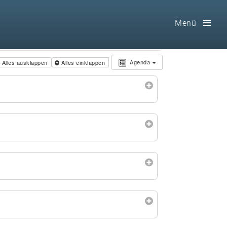
Menü
Toog
Men
Agenda
Alles ausklappen
Alles einklappen
Home
Freimaurerei
100 F.A.Q.
Leitgedanken
Loge
Selbstverständnis
Geschichte