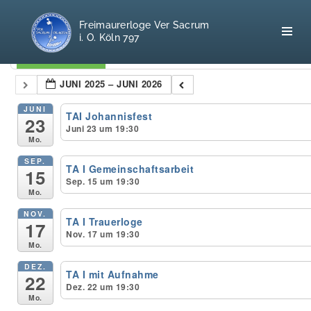
Freimaurerloge Ver Sacrum
i. O. Köln 797
Kategorien
JUNI 2025 – JUNI 2026
Home
JUNI
TAI Johannisfest
23
Juni 23 um 19:30
Mo.
Freimaurerei
SEP.
TA I Gemeinschaftsarbeit
15
100 F.A.Q.
Sep. 15 um 19:30
Mo.
Leitgedanken
NOV.
TA I Trauerloge
17
Nov. 17 um 19:30
Loge
Mo.
DEZ.
TA I mit Aufnahme
Selbstverständnis
22
Dez. 22 um 19:30
Mo.
Geschichte