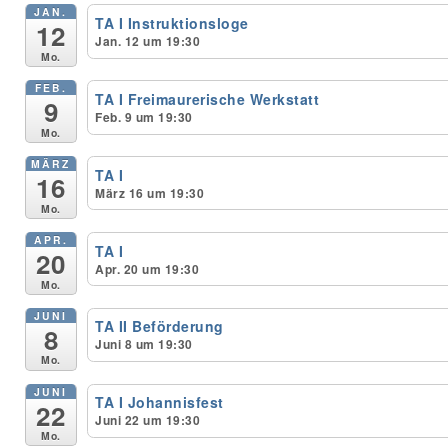
JAN.
TA I Instruktionsloge
12
Jan. 12 um 19:30
Unser Bijou
Mo.
FEB.
Berühmte Freimaurer
TA I Freimaurerische Werkstatt
9
Feb. 9 um 19:30
Mo.
VS-Blog
MÄRZ
TA I
16
Termine & Gäste
März 16 um 19:30
Mo.
Kontakt / Anfahrt
APR.
TA I
20
Apr. 20 um 19:30
VS-Intern
Mo.
JUNI
TA II Beförderung
8
Juni 8 um 19:30
Mo.
JUNI
TA I Johannisfest
22
Juni 22 um 19:30
Mo.