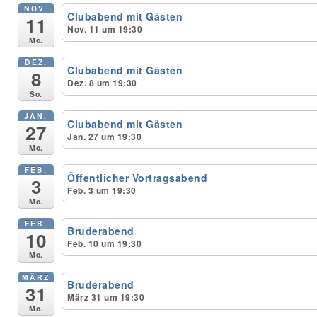
NOV.
Clubabend mit Gästen
11
Nov. 11 um 19:30
Unser Bijou
Mo.
DEZ.
Berühmte Freimaurer
Clubabend mit Gästen
8
Dez. 8 um 19:30
So.
VS-Blog
JAN.
Clubabend mit Gästen
27
Termine & Gäste
Jan. 27 um 19:30
Mo.
Kontakt / Anfahrt
FEB.
Öffentlicher Vortragsabend
3
Feb. 3 um 19:30
VS-Intern
Mo.
FEB.
Bruderabend
10
Feb. 10 um 19:30
Mo.
MÄRZ
Bruderabend
31
März 31 um 19:30
Mo.