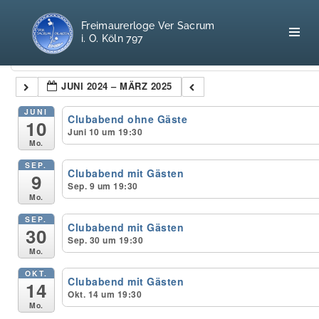
Freimaurerloge Ver Sacrum
i. O. Köln 797
Kategorien
JUNI 2024 – MÄRZ 2025
Home
JUNI
Clubabend ohne Gäste
10
Juni 10 um 19:30
Mo.
Freimaurerei
SEP.
Clubabend mit Gästen
9
100 F.A.Q.
Sep. 9 um 19:30
Mo.
Leitgedanken
SEP.
Clubabend mit Gästen
30
Sep. 30 um 19:30
Loge
Mo.
OKT.
Clubabend mit Gästen
Selbstverständnis
14
Okt. 14 um 19:30
Mo.
Geschichte