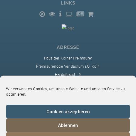
LINKS
ADRESSE
Haus der Kölner Freimaurer
Freimaurerloge Ver Sacrum i.O. Köln
Hardefuststr. 9
50677 Köln
Wir verwenden Cookies, um unsere Website und unseren Service zu
sekretariat@ver-sacrum.org
optimieren.
Cookies akzeptieren
Ablehnen
© 2024 Copyright Ver Sacrum