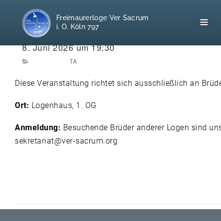
Freimaurerloge Ver Sacrum
i. O. Köln 797
WANN:
8. Juni 2026 um 19:30
TA
Home
Diese Veranstaltung richtet sich ausschließlich an Brü
Freimaurerei
Ort:
Logenhaus, 1. OG
100 F.A.Q.
Anmeldung:
Besuchende Brüder anderer Logen sind uns 
sekretariat@ver-sacrum.org
Leitgedanken
Loge
Selbstverständnis
Geschichte