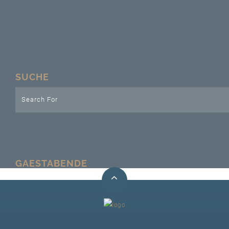
Unser Bijou
Berühmte Freimaurer
VS-Blog
SUCHE
Termine & Gäste
Kontakt / Anfahrt
VS-Intern
GAESTABENDE