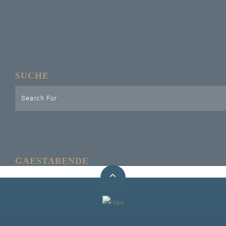
Unser Bijou
Berühmte Freimaurer
VS-Blog
SUCHE
Termine & Gäste
Kontakt / Anfahrt
VS-Intern
GAESTABENDE