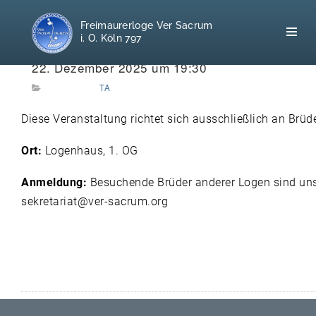
Freimaurerloge Ver Sacrum
i. O. Köln 797
WANN:
22. Dezember 2025 um 19:30
TA
Home
Diese Veranstaltung richtet sich ausschließlich an Brüd
Freimaurerei
Ort:
Logenhaus, 1. OG
100 F.A.Q.
Anmeldung:
Besuchende Brüder anderer Logen sind uns 
sekretariat@ver-sacrum.org
Leitgedanken
Loge
Selbstverständnis
Geschichte