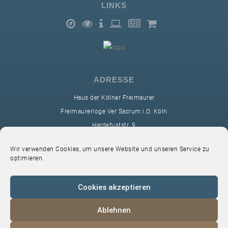
LINKS
ADRESSE
Haus der Kölner Freimaurer
Freimaurerloge Ver Sacrum i.O. Köln
Hardefuststr. 9
50677 Köln
Wir verwenden Cookies, um unsere Website und unseren Service zu
sekretariat@ver-sacrum.org
optimieren.
Cookies akzeptieren
Ablehnen
© 2024 Copyright Ver Sacrum