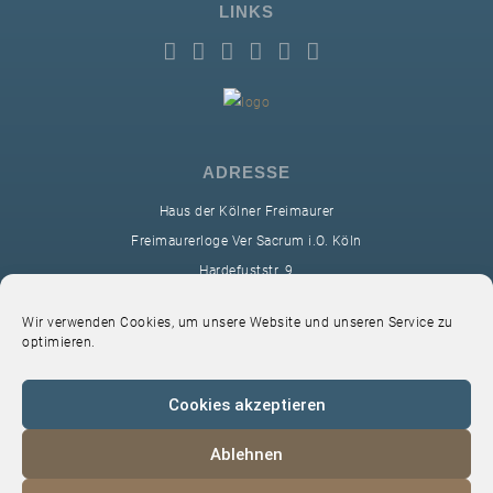
LINKS
ADRESSE
Haus der Kölner Freimaurer
Freimaurerloge Ver Sacrum i.O. Köln
Hardefuststr. 9
50677 Köln
Wir verwenden Cookies, um unsere Website und unseren Service zu
sekretariat@ver-sacrum.org
optimieren.
Cookies akzeptieren
Ablehnen
© 2024 Copyright Ver Sacrum