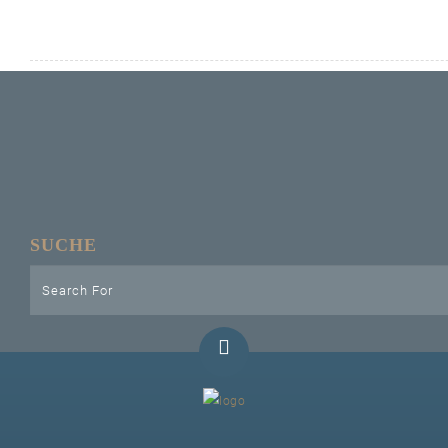
Unser Bijou
Berühmte Freimaurer
VS-Blog
Termine & Gäste
Kontakt / Anfahrt
SUCHE
VS-Intern
GAESTABENDE