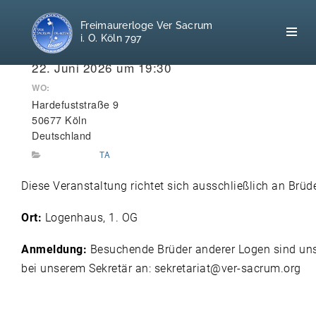
Freimaurerloge Ver Sacrum
i. O. Köln 797
WANN:
22. Juni 2026 um 19:30
WO:
Hardefuststraße 9
Home
50677 Köln
Deutschland
Freimaurerei
TA
100 F.A.Q.
Diese Veranstaltung richtet sich ausschließlich an Brüd
Leitgedanken
Ort:
Logenhaus, 1. OG
Loge
Anmeldung:
Besuchende Brüder anderer Logen sind uns 
bei unserem Sekretär an: sekretariat@ver-sacrum.org
Selbstverständnis
Geschichte