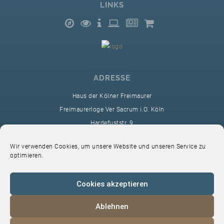
LINKS
ADRESSE
Haus der Kölner Freimaurer
Freimaurerloge Ver Sacrum i.O. Köln
Hardefuststr. 9
50677 Köln
Wir verwenden Cookies, um unsere Website und unseren Service zu
sekretariat@ver-sacrum.org
optimieren.
Cookies akzeptieren
Ablehnen
© 2024 Copyright Ver Sacrum