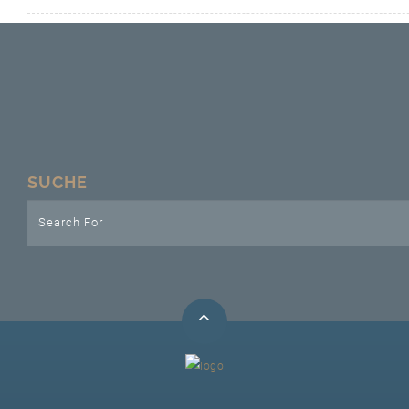
Unser Bijou
Berühmte Freimaurer
VS-Blog
Termine & Gäste
SUCHE
Kontakt / Anfahrt
VS-Intern
GAESTABENDE