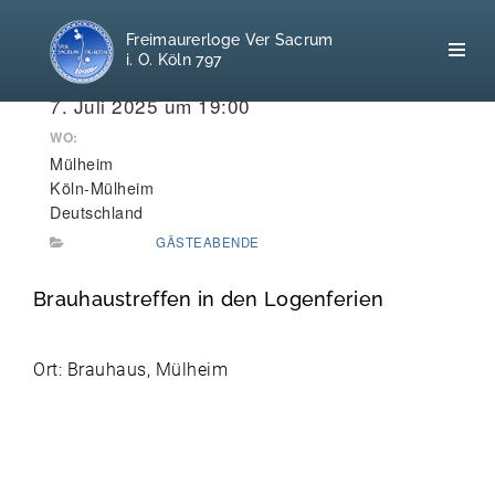
Freimaurerloge Ver Sacrum
i. O. Köln 797
WANN:
7. Juli 2025 um 19:00
WO:
Mülheim
Home
Köln-Mülheim
Deutschland
Freimaurerei
GÄSTEABENDE
100 F.A.Q.
Brauhaustreffen in den Logenferien
Leitgedanken
Ort: Brauhaus, Mülheim
Loge
Selbstverständnis
Geschichte